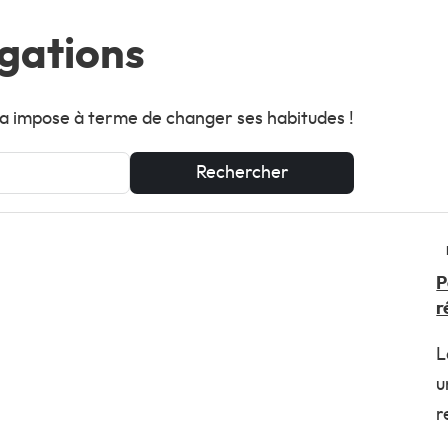
ogations
ela impose à terme de changer ses habitudes !
Rechercher
P
r
L
u
r