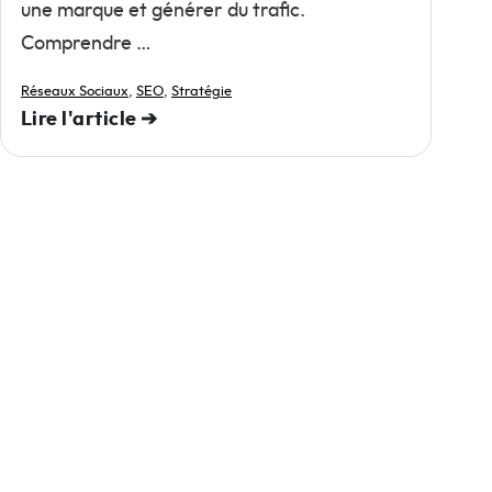
une marque et générer du trafic.
Comprendre …
Réseaux Sociaux
,
SEO
,
Stratégie
Lire l'article ➔