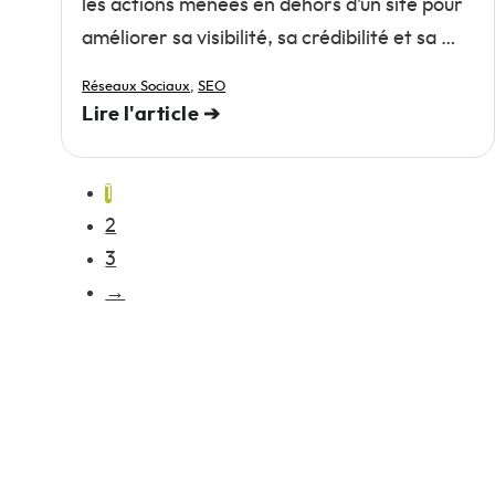
les actions menées en dehors d’un site pour
améliorer sa visibilité, sa crédibilité et sa …
Réseaux Sociaux
,
SEO
Lire l'article ➔
1
2
3
→